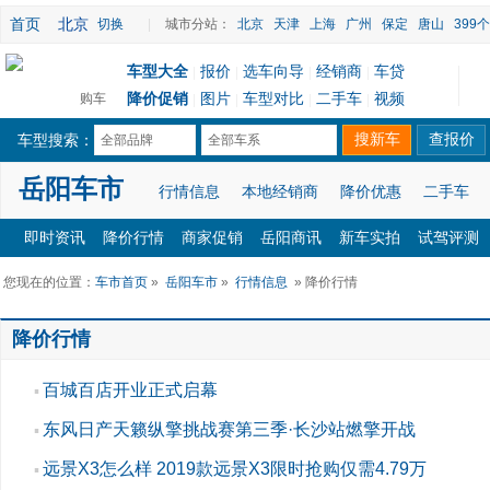
首页
北京
切换
|
城市分站：
北京
天津
上海
广州
保定
唐山
399
车型大全
报价
选车向导
经销商
车贷
|
|
|
|
降价促销
图片
车型对比
二手车
视频
购车
|
|
|
|
车型搜索：
全部品牌
全部车系
岳阳车市
行情信息
本地经销商
降价优惠
二手车
即时资讯
降价行情
商家促销
岳阳商讯
新车实拍
试驾评测
您现在的位置：
车市首页
»
岳阳车市
»
行情信息
» 降价行情
降价行情
百城百店开业正式启幕
▪
东风日产天籁纵擎挑战赛第三季·长沙站燃擎开战
▪
远景X3怎么样 2019款远景X3限时抢购仅需4.79万
▪