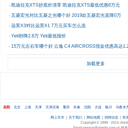
凯迪拉克XTS抄底价清零 凯迪拉克XTS最低优惠6万元
▪
五菱宏光对比五菱之光哪个好 2019款五菱宏光直降0万
▪
远景X3对比远景X1 7万元买车怎么选
▪
Yeti秒降2.8万 Yeti最低报价
▪
15万元左右车哪个好 云逸 C4 AIRCROSS现金优惠高达1.
▪
加载更多
岳阳
北京
上海
天津
天津滨海
重庆
长春
沈阳
大连
银川
乌鲁木
网上车市
|
关于我们
|
网站地图
|
招聘信息
|
联
Copyright © 1999 - 2014 ch
Email:service@cheshi.