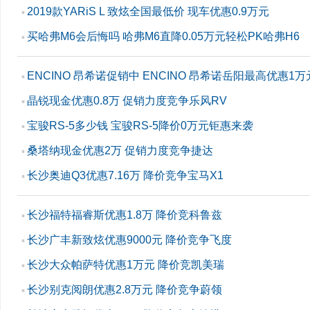
2019款YARiS L 致炫全国最低价 现车优惠0.9万元
▪
买哈弗M6会后悔吗 哈弗M6直降0.05万元轻松PK哈弗H6
▪
ENCINO 昂希诺促销中 ENCINO 昂希诺岳阳最高优惠1万
▪
晶锐现金优惠0.8万 促销力度竞争乐风RV
▪
宝骏RS-5多少钱 宝骏RS-5降价0万元钜惠来袭
▪
桑塔纳现金优惠2万 促销力度竞争捷达
▪
长沙奥迪Q3优惠7.16万 降价竞争宝马X1
▪
长沙福特福睿斯优惠1.8万 降价竞科鲁兹
▪
长沙广丰新致炫优惠9000元 降价竞争飞度
▪
长沙大众帕萨特优惠1万元 降价竞凯美瑞
▪
长沙别克阅朗优惠2.8万元 降价竞争蔚领
▪