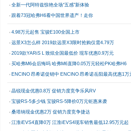
全新一代阿特兹惊艳全场“五感”新体验
▪
跟着73冠哈弗H6看中国世界遗产！走你
▪
4.98万元起售 宝骏E100全国上市
▪
远景X3怎么样 2019款远景X3限时抢购仅需4.79万
▪
2019款YARiS L 致炫全国最低价 现车优惠0.9万元
▪
买哈弗M6会后悔吗 哈弗M6直降0.05万元轻松PK哈弗H6
▪
ENCINO 昂希诺促销中 ENCINO 昂希诺岳阳最高优惠1万
▪
晶锐现金优惠0.8万 促销力度竞争乐风RV
▪
宝骏RS-5多少钱 宝骏RS-5降价0万元钜惠来袭
▪
桑塔纳现金优惠2万 促销力度竞争捷达
▪
江淮iEVS4直降0万 江淮iEVS4现车销售最低12.95万元起
▪