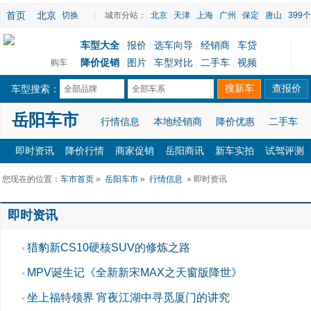
首页
北京
切换
|
城市分站：
北京
天津
上海
广州
保定
唐山
399
车型大全
报价
选车向导
经销商
车贷
|
|
|
|
降价促销
图片
车型对比
二手车
视频
购车
|
|
|
|
车型搜索：
全部品牌
全部车系
岳阳车市
行情信息
本地经销商
降价优惠
二手车
即时资讯
降价行情
商家促销
岳阳商讯
新车实拍
试驾评测
您现在的位置：
车市首页
»
岳阳车市
»
行情信息
» 即时资讯
即时资讯
猎豹新CS10硬核SUV的修炼之路
▪
MPV诞生记《全新新宋MAX之天窗版降世》
▪
坐上福特领界 宵夜江湖中寻觅厦门的讲究
▪